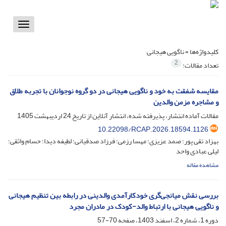
Toggle
vigation
کلیدواژه‌ها =
ناگویی هیجانی
2
تعداد مقالات:
مقایسه شفقت به خود و ناگویی هیجانی در دو گروه نوجوانان با تجربه طلاق
و مشاجره مزمن والدین
مقالات آماده انتشار، پذیرفته شده، انتشار آنلاین از تاریخ
24 اردیبهشت 1405
10.22098/RCAP.2026.18594.1126
بهزاد تقی پور؛ صمد عزیزی؛ مهسا رزمی؛ فرزاد صدقیانی؛ لطیفه دیدا؛ حسام واثقی؛
لیلی عبادی واحد
مشاهده مقاله
بررسی نقش میانجی‌گری خودکارآمدی والدینی در رابطه بین تنظیم هیجانی
و ناگویی هیجانی با ارتباط والد-کودک در مادران مجرد
دوره 1، شماره 2، اسفند 1403، صفحه
70-57