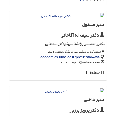
مدیر مسئول
دکتر سیف اله آقاجانی
دکتری تخصصی روانشناسی کودکان استثنایی
استاد گروه روانشناسی، دانشگاه محقق اردبیلی
academics.uma.ac.ir/profiles?Id=395
yahoo.com
sf_aghajani
h-index:
11
مدیر داخلی
دکتر پرویز پرزور