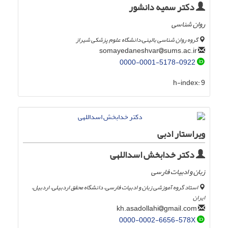
دکتر سمیه دانشور
روان شناسی
گروه روان شناسی بالینی،دانشگاه علوم پزشکی شیراز
sums.ac.ir
somayedaneshvar
0000-0001-5178-0922
h-index:
9
ویراستار ادبی
دکتر خدابخش اسداللهی
زبان و ادبیات فارسی
استاد گروه آموزشی زبان و ادبیات فارسی، دانشگاه محقق اردبیلی، اردبیل،
ایران
gmail.com
kh.asadollahi
0000-0002-6656-578X