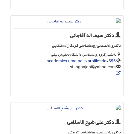
دکتر سیف اله آقاجانی
دکتری تخصصی روانشناسی کودکان استثنایی
دانشیار گروه روانشناسی، دانشگاه محقق اردبیلی
academics.uma.ac.ir/profiles?Id=395
yahoo.com
sf_aghajani
دکتر علی شیخ الاسلامی
دکتری تخصصی روانشناسی تربیتی