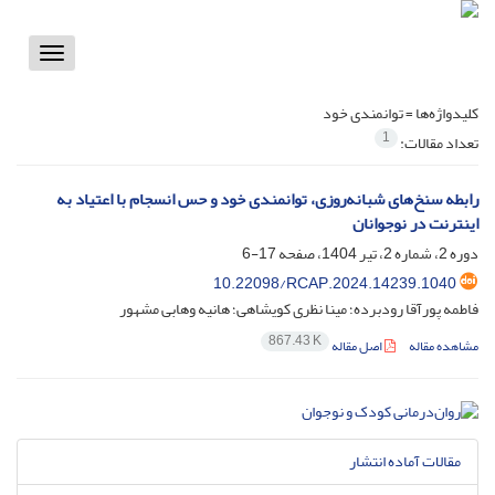
Toggle
vigation
کلیدواژه‌ها =
توانمندی خود
1
تعداد مقالات:
رابطه سنخ‌های شبانه‌روزی، توانمندی خود و حس انسجام با اعتیاد به
اینترنت در نوجوانان
دوره 2، شماره 2، تیر 1404، صفحه
17-6
10.22098/RCAP.2024.14239.1040
فاطمه پورآقا رودبرده؛ مینا نظری کویشاهی؛ هانیه وهابی مشهور
867.43 K
مشاهده مقاله
اصل مقاله
مقالات آماده انتشار